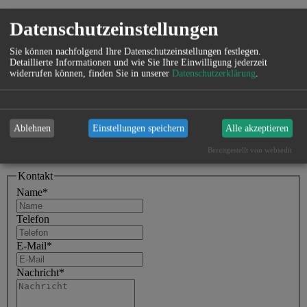
leider können wir Ihnen derzeit für private Haushalte keine
Datenschutzeinstellungen
Reinigung anbieten.
Sie können nachfolgend Ihre Datenschutzeinstellungen festlegen.
Detaillierte Informationen und wie Sie Ihre Einwilligung jederzeit
widerrufen können, finden Sie in unserer
Datenschutzerklärung
.
Ihr Putzfeen Team
Zurück
Ablehnen
Einstellungen speichern
Alle akzeptieren
Schicken Sie uns eine Nachricht!
Bereitgestellt von websedit
Kontakt
Name
*
Telefon
E-Mail
*
Nachricht
*